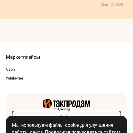
Май 13, 2025
Маркетплейсы
Ozon
Wildberries
Войти
Мы используем файлы cookie для улучшения
Регистрация
работы сайта. Продолжая пользоваться сайтом,